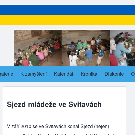
alerie
s in new tab)
K zamyšlení
Kalendář
Kronika
Diakonie
O
ub-navigation
Sjezd mládeže ve Svitavách
V září 2010 se ve Svitavách konal Sjezd (nejen)