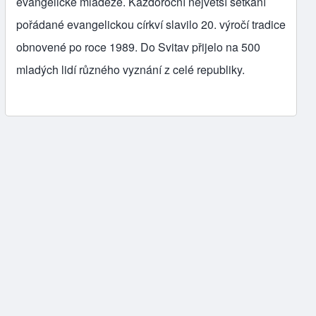
evangelické mládeže. Každoroční největší setkání
pořádané evangelickou církví slavilo 20. výročí tradice
obnovené po roce 1989. Do Svitav přijelo na 500
mladých lidí různého vyznání z celé republiky.