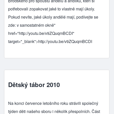
Brodského pro spoustu andělů a andílků, kteří si
potřebovali zopakovat jaké to vlastně mají úkoly.
Pokud nevíte, jaké úkoly andělé mají, podívejte se
zde: v samostatném okně"
href="
http://youtu.be/v9ZQuqmBCDI
"
target="_blank">
http://youtu.be/v9ZQuqmBCDI
Dětský tábor 2010
Na konci července letošního roku strávili společný
týden děti našeho sboru i několik přespolních. Část