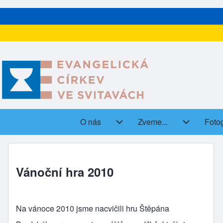
O nás
Zveme...
Fotog
(open
Main navigation
O nás sub-navigation
Zveme... s
Vánoční hra 2010
Na vánoce 2010 jsme nacvičili hru Štěpána