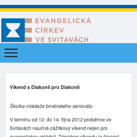
Toggle main menu
Main navigation
Víkend s Diakonií pro Diakonii
Školka mládeže brněnského seniorátu
V termínu od 12. do 14. října 2012 proběhne
ve
Svitavách
naučně-zážitkový víkend nejen pro
evangelickou mládež. Tématem víkendu je činnost