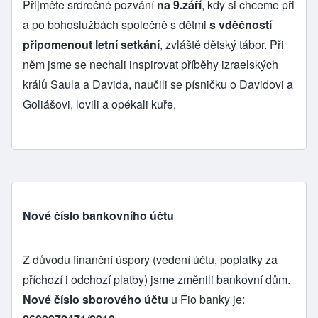
Přijměte srdrečné pozvání
na 9.září
, kdy si chceme při
a po bohoslužbách společně s dětmi
s vděčností
připomenout letní setkání
, zvláště dětský tábor. Při
něm jsme se nechali inspirovat příběhy izraelských
králů Saula a Davida, naučili se písničku o Davidovi a
Goliášovi, lovili a opékali kuře,
Nové číslo bankovního účtu
Z důvodu finanční úspory (vedení účtu, poplatky za
příchozí i odchozí platby) jsme změnili bankovní dům.
Nové číslo sborového účtu
u Fio banky je: