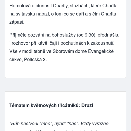
Homolová
o činnosti Charity, službách, které Charita
na svitavsku nabízí, o tom co se daří a s čím Charita
zápasí.
Přijměte pozvání na bohoslužby (od 9:30), přednášku
i rozhovor při kávě, čaji i pochutinách k zakousnutí.
Vše v modlitebně ve Sborovém domě Evangelické
církve, Poličská 3.
Tématem květnových třicátníků: Druzí
"Bůh nestvořil "mne", nýbrž "nás". Vždy výrazně