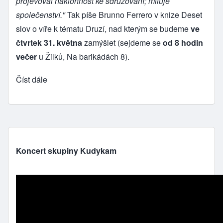
projevoval náklonnost ke sdružování; miluje
společenství."
Tak píše Brunno Ferrero v knize Deset
slov o víře k tématu Druzí, nad kterým se budeme
ve
čtvrtek 31. května
zamýšlet (sejdeme se
od 8 hodin
večer
u Žilků, Na barikádách 8).
Číst dále
Koncert skupiny Kudykam