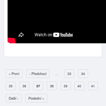
First page
« První
Předchozí stránka
‹ Předchozí
…
Page
33
Page
34
Page
35
Page
36
Aktuální stránka
37
Page
38
Page
39
Page
40
Page
41
Pagination
Následující stránka
Další ›
Poslední stránka
Poslední »