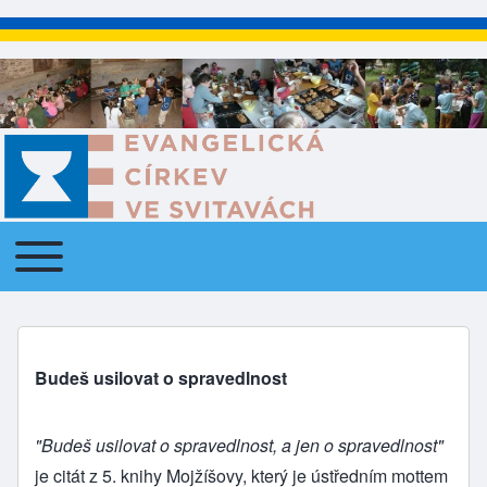
Toggle main menu
Main navigation
Budeš usilovat o spravedlnost
"Budeš usilovat o spravedlnost, a jen o spravedlnost"
je citát z 5. knihy Mojžíšovy, který je ústředním mottem