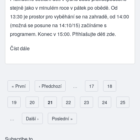
stejně jako v minulém roce v pátek po obědě. Od
13:30 je prostor pro vyběhání se na zahradě, od 14:00
(možná se posune na 14:10/15) začínáme s
programem. Konec v 15:00. Přihlašujte děti
zde
.
Číst dále
First page
« První
Předchozí stránka
‹ Předchozí
…
Page
17
Page
18
Page
19
Page
20
Aktuální stránka
21
Page
22
Page
23
Page
24
Page
25
Pagination
…
Následující stránka
Další ›
Poslední stránka
Poslední »
Subscribe to