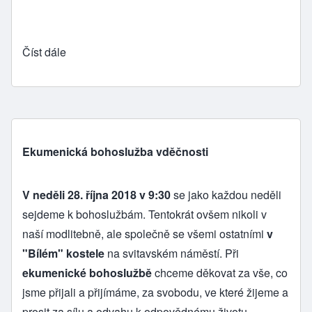
Číst dále
Ekumenická bohoslužba vděčnosti
V neděli 28. října 2018 v 9:30
se jako každou neděli
sejdeme k bohoslužbám. Tentokrát ovšem nikoli v
naší modlitebně, ale společně se všemi ostatními
v
"Bílém" kostele
na svitavském náměstí. Při
ekumenické bohoslužbě
chceme děkovat za vše, co
jsme přijali a přijímáme, za svobodu, ve které žijeme a
prosit za sílu a odvahu k odpovědnému životu.