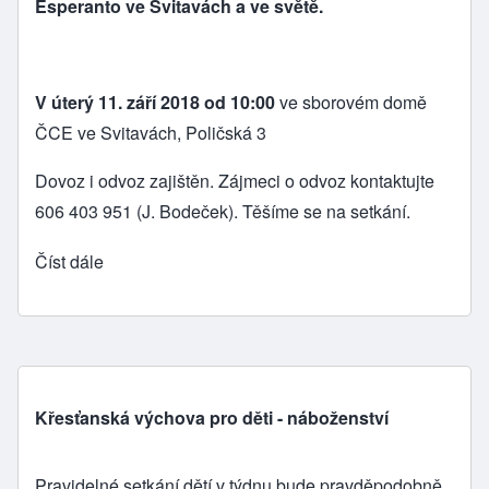
Esperanto ve Svitavách a ve světě.
V úterý 11. září 2018 od 10:00
ve sborovém domě
ČCE ve Svitavách, Poličská 3
Dovoz i odvoz zajištěn. Zájmeci o odvoz kontaktujte
606 403 951 (J. Bodeček). Těšíme se na setkání.
Číst dále
Křesťanská výchova pro děti - náboženství
Pravidelné setkání dětí v týdnu bude pravděpodobně