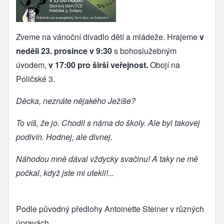
Zveme na vánoční divadlo dětí a mládeže. Hrajeme
v
neděli 23. prosince v 9:30
s bohoslužebným
úvodem,
v 17:00 pro širší veřejnost.
Obojí na
Poličské 3.
Děcka, neznáte nějakého Ježíše?
To víš, že jo. Chodil s náma do školy. Ale byl takovej
podivín. Hodnej, ale divnej.
Náhodou mně dával vždycky svačinu! A taky ne mě
počkal, když jste mi utekli!...
Podle původný předlohy Antoinette Steiner v různých
úpravách.