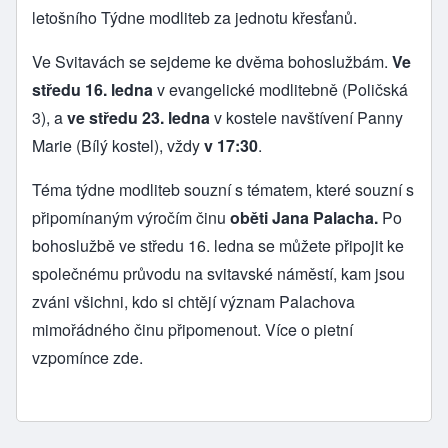
letošního Týdne modliteb za jednotu křesťanů.
Ve Svitavách se sejdeme ke dvěma bohoslužbám.
Ve
středu 16. ledna
v evangelické modlitebně (Poličská
3), a
ve středu 23. ledna
v kostele navštívení Panny
Marie (Bílý kostel), vždy
v 17:30
.
Téma týdne modliteb souzní s tématem, které souzní s
připomínaným výročím činu
oběti Jana Palacha.
Po
bohoslužbě ve středu 16. ledna se můžete připojit ke
společnému průvodu na svitavské náměstí, kam jsou
zváni všichni, kdo si chtějí význam Palachova
mimořádného činu připomenout. Více o pietní
vzpomínce
zde
.