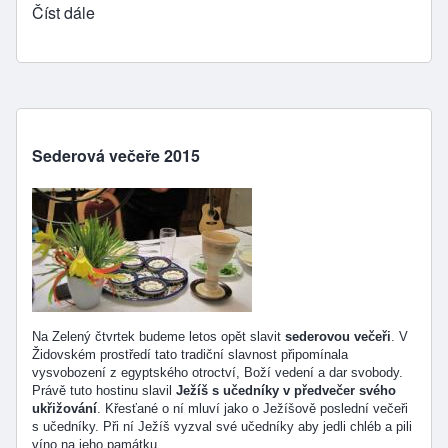
Číst dále
Sederová večeře 2015
Na Zelený čtvrtek budeme letos opět slavit
sederovou večeři
. V
Židovském prostředí tato tradiční slavnost připomínala
vysvobození z egyptského otroctví, Boží vedení a dar svobody.
Právě tuto hostinu slavil
Ježíš s učedníky v předvečer svého
ukřižování
. Křesťané o ní mluví jako o Ježíšově poslední večeři
s učedníky. Při ní Ježíš vyzval své učedníky aby jedli chléb a pili
víno na jeho památku.