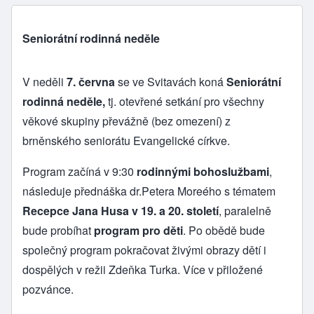
Seniorátní rodinná neděle
V neděli
7. června
se ve Svitavách koná
Seniorátní
rodinná neděle,
tj. otevřené setkání pro všechny
věkové skupiny převážně (bez omezení) z
brněnského seniorátu Evangelické církve.
Program začíná v 9:30
rodinnými bohoslužbami
,
následuje přednáška dr.Petera Moreého s tématem
Recepce Jana Husa v 19. a 20. století
, paralelně
bude probíhat
program pro děti
. Po obědě bude
společný program pokračovat živými obrazy dětí i
dospělých v režii Zdeňka Turka. Více v přiložené
pozvánce.