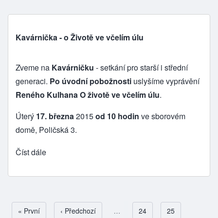
Kavárnička - o Životě ve včelím úlu
Zveme na
Kavárničku
- setkání pro starší i střední
generaci.
Po úvodní pobožnosti
uslyšíme vyprávění
Reného Kulhana O životě ve včelím úlu
.
Úterý
17. března
2015
od 10 hodin
ve sborovém
domě, Poličská 3.
Číst dále
First page
« První
Předchozí stránka
‹ Předchozí
…
Page
24
Page
25