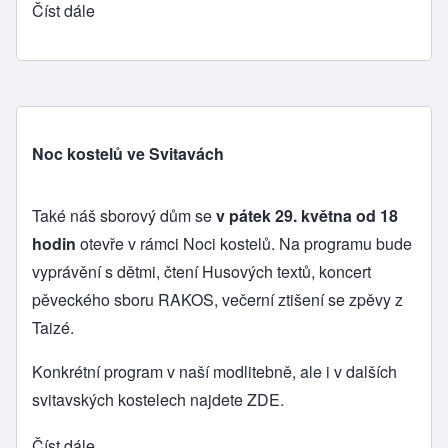
Číst dále
Noc kostelů ve Svitavách
Také náš sborový dům se
v pátek 29. května od 18
hodin
otevře v rámci Noci kostelů. Na programu bude
vyprávění s dětmi, čtení Husových textů, koncert
pěveckého sboru RAKOS, večerní ztišení se zpěvy z
Taizé.
Konkrétní program v naší modlitebně, ale i v dalších
svitavských kostelech najdete
ZDE
.
Číst dále