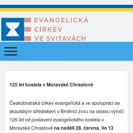
Toggle main menu
Main navigation
125 let kostela v Moravské Chrastové
Českobratrská církev evangelická a ve spolupráci se
skautským střediskem v Brněnci zvou na oslavu výročí
125 let od postavení evangelického kostela v
Moravské Chrastové
na neděli 28. června. Ve 13