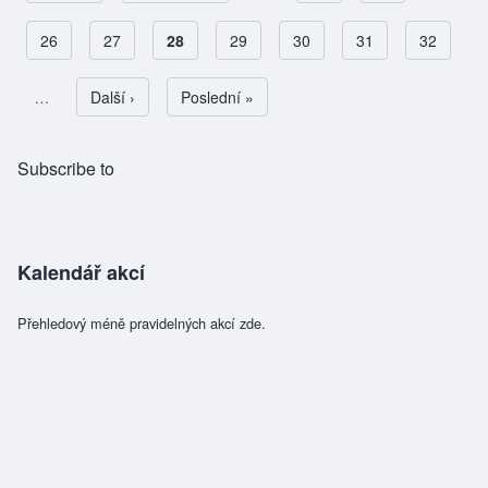
Page
26
Page
27
Aktuální stránka
28
Page
29
Page
30
Page
31
Page
32
Pagination
…
Následující stránka
Další ›
Poslední stránka
Poslední »
Subscribe to
Kalendář akcí
Přehledový méně pravidelných akcí zde.